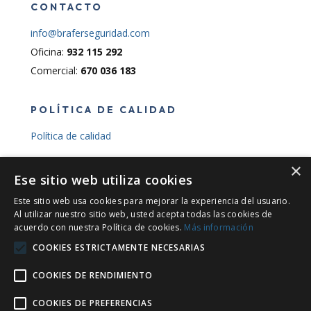
CONTACTO
info@braferseguridad.com
Oficina:
932 115 292
Comercial:
670 036 183
POLÍTICA DE CALIDAD
Política de calidad
×
INFORMACIÓN LEGAL
Ese sitio web utiliza cookies
Este sitio web usa cookies para mejorar la experiencia del usuario.
Al utilizar nuestro sitio web, usted acepta todas las cookies de
acuerdo con nuestra Política de cookies.
Más información
Financiado por la Unión Europea – NextGenerationEU
COOKIES ESTRICTAMENTE NECESARIAS
COOKIES DE RENDIMIENTO
COOKIES DE PREFERENCIAS