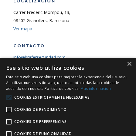
LOCALIZACIÓN
Carrer Frederic Mompou, 13,
08402 Granollers, Barcelona
Ver mapa
CONTACTO
info@braferseguridad.com
×
Oficina:
932 115 292
Ese sitio web utiliza cookies
Comercial:
670 036 183
Este sitio web usa cookies para mejorar la experiencia del usuario.
Al utilizar nuestro sitio web, usted acepta todas las cookies de
acuerdo con nuestra Política de cookies.
Más información
POLÍTICA DE CALIDAD
COOKIES ESTRICTAMENTE NECESARIAS
Política de calidad
COOKIES DE RENDIMIENTO
INFORMACIÓN LEGAL
COOKIES DE PREFERENCIAS
COOKIES DE FUNCIONALIDAD