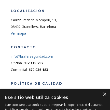
LOCALIZACIÓN
Carrer Frederic Mompou, 13,
08402 Granollers, Barcelona
Ver mapa
CONTACTO
info@braferseguridad.com
Oficina:
932 115 292
Comercial:
670 036 183
POLÍTICA DE CALIDAD
×
Política de calidad
Ese sitio web utiliza cookies
Este sitio web usa cookies para mejorar la experiencia del usuario.
INFORMACIÓN LEGAL
Al utilizar nuestro sitio web, usted acepta todas las cookies de