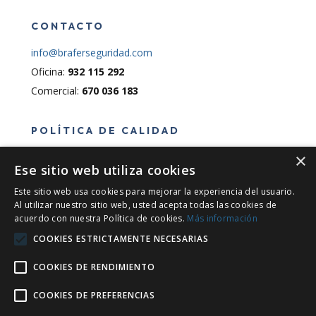
CONTACTO
info@braferseguridad.com
Oficina:
932 115 292
Comercial:
670 036 183
POLÍTICA DE CALIDAD
×
Política de calidad
Ese sitio web utiliza cookies
Este sitio web usa cookies para mejorar la experiencia del usuario.
INFORMACIÓN LEGAL
Al utilizar nuestro sitio web, usted acepta todas las cookies de
acuerdo con nuestra Política de cookies.
Más información
COOKIES ESTRICTAMENTE NECESARIAS
Financiado por la Unión Europea – NextGenerationEU
COOKIES DE RENDIMIENTO
COOKIES DE PREFERENCIAS